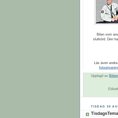
Bilen som anv
slutkörd. Den ha
Läs även andra
fotoutmanin
Upplagd av
Bitten
Etiket
TISDAG 30 AU
TisdagsTema