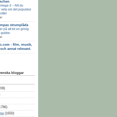
schen
omega-3 – Allt du
 veta om det populära
kottet
an
umpas strumplåda
er på att bli en grinig
 gubbe.
an
o.com - film, musik,
 och annat relevant.
svenska bloggar
709)
)
1786)
ing
(1650)