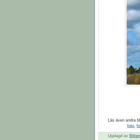
Läs även andra b
foto
,
f
Upplagd av
Bitten