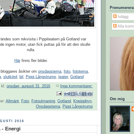
Prenumerera
Inlägg
Alla kom
ändes som rekvisita i Pippiteatern på Gotland var
de ingen motor, utan fick puttas på för att den skulle
rulla.
Här
finns fler bilder.
 bloggares åsikter om
onsdagstema
,
foto
,
fototema
,
g
,
slutkörd
,
bil
,
Pippi Långstrump
,
teater
,
Gotland
kl.
onsdag, augusti 31, 2016
Inga kommentarer:
Skicka med e-post
Dela på Facebook
BlogThis!
Dela på Pinterest
Dela på X
Om mig
ter:
Allmänt
,
Foto
,
Fotoutmaning
,
Gotland
,
Kneippbyn
,
Onsdagstema
,
Pippi Långstrump
GUSTI 2016
 - Energi