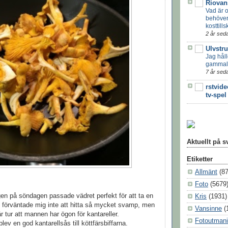
Riovan
Vad är 
behöver
kosttills
2 år sed
Ulvstr
Jag håll
gammal
7 år sed
rstvide
tv-spel
Aktuellt på 
Etiketter
Allmänt
(8
Foto
(5679
en på söndagen passade vädret perfekt för att ta en
Kris
(1931)
g förväntade mig inte att hitta så mycket svamp, men
Vansinne
(
är tur att mannen har ögon för kantareller.
Fotoutman
lev en god kantarellsås till köttfärsbiffarna.