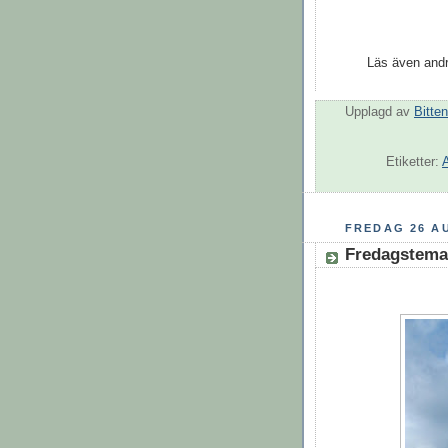
Läs även andr
Upplagd av
Bitten
Etiketter:
FREDAG 26 A
Fredagstema