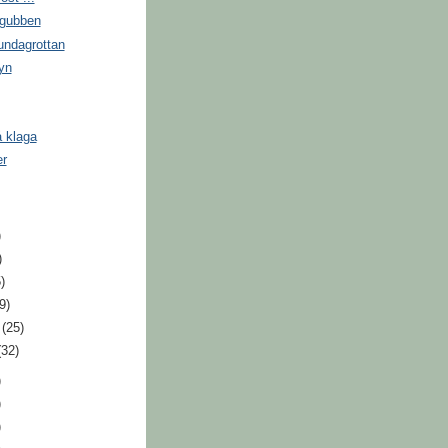
gubben
ndagrottan
yn
 klaga
er
)
)
)
9)
i
(25)
(32)
)
)
)