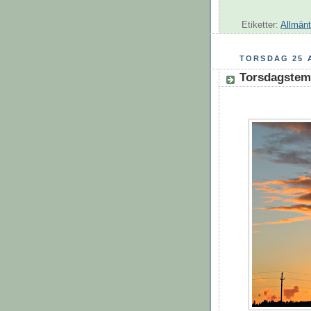
Etiketter:
Allmänt
TORSDAG 25 
Torsdagstema 