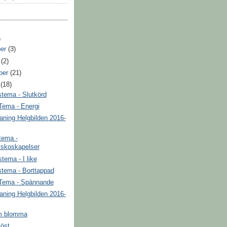
)
ber
(3)
r
(2)
ber
(21)
i
(18)
tema - Slutkörd
Tema - Energi
ning Helgbilden 2016-
tema -
skoskapelser
tema - I like
tema - Borttappad
Tema - Spännande
ning Helgbilden 2016-
m blomma
öst ...