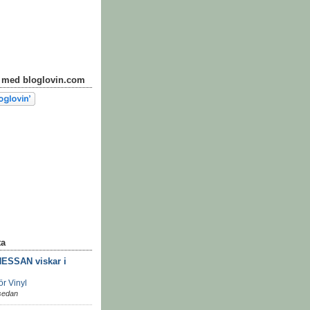
n med bloglovin.com
ta
ESSAN viskar i
ör Vinyl
sedan