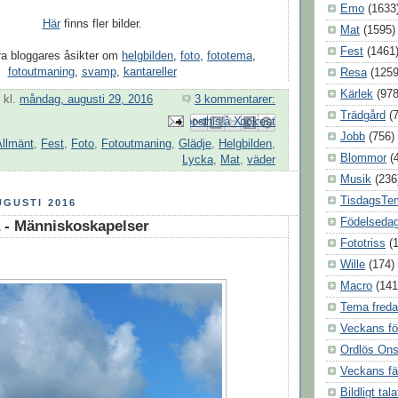
Emo
(1633
Här
finns fler bilder.
Mat
(1595)
Fest
(1461
a bloggares åsikter om
helgbilden
,
foto
,
fototema
,
fotoutmaning
,
svamp
,
kantareller
Resa
(1259
Kärlek
(978
kl.
måndag, augusti 29, 2016
3 kommentarer:
Trädgård
(
Skicka med e-post
Dela på Facebook
BlogThis!
Dela på Pinterest
Dela på X
Jobb
(756)
Allmänt
,
Fest
,
Foto
,
Fotoutmaning
,
Glädje
,
Helgbilden
,
Blommor
(
Lycka
,
Mat
,
väder
Musik
(236
TisdagsTe
UGUSTI 2016
Födelseda
 - Människoskapelser
Fototriss
(
Wille
(174)
Macro
(141
Tema fred
Veckans fö
Ordlös On
Veckans fä
Bildligt tala