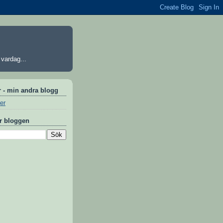
vardag...
r - min andra blogg
der
är bloggen