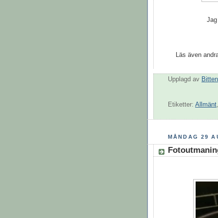
Jag
Läs även andra
Upplagd av
Bitten
Etiketter:
Allmänt
MÅNDAG 29 A
Fotoutmaning