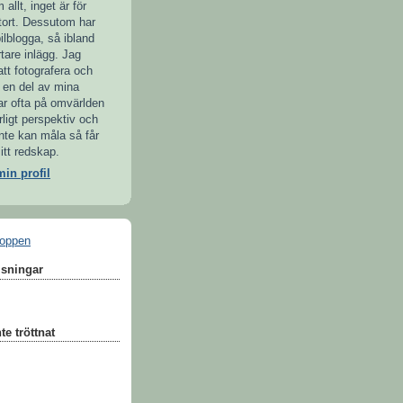
allt, inget är för
 stort. Dessutom har
ilblogga, så ibland
ortare inlägg. Jag
tt fotografera och
a en del av mina
ttar ofta på omvärlden
rligt perspektiv och
inte kan måla så får
itt redskap.
min profil
sningar
e tröttnat