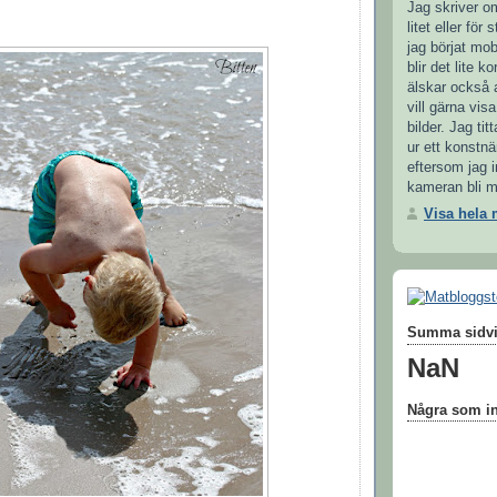
Jag skriver om 
litet eller för
jag börjat mob
blir det lite k
älskar också a
vill gärna vis
bilder. Jag ti
ur ett konstnä
eftersom jag 
kameran bli m
Visa hela 
Summa sidvi
NaN
Några som int