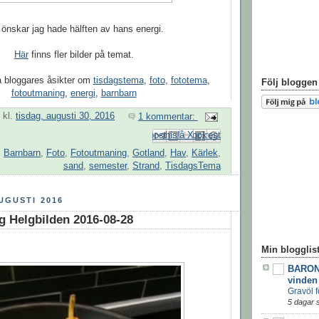
 önskar jag hade hälften av hans energi.
Här
finns fler bilder på temat.
 bloggares åsikter om
tisdagstema
,
foto
,
fototema
,
Följ blogge
fotoutmaning
,
energi
,
barnbarn
kl.
tisdag, augusti 30, 2016
1 kommentar:
Skicka med e-post
Dela på Facebook
BlogThis!
Dela på Pinterest
Dela på X
,
Barnbarn
,
Foto
,
Fotoutmaning
,
Gotland
,
Hav
,
Kärlek
,
sand
,
semester
,
Strand
,
TisdagsTema
UGUSTI 2016
 Helgbilden 2016-08-28
Min blogglis
BARON
vinden
Gravöl f
5 dagar 