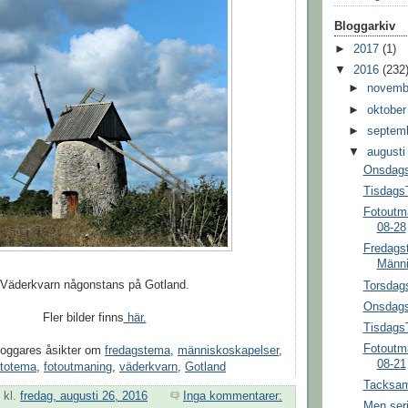
Bloggarkiv
►
2017
(1)
▼
2016
(232
►
novem
►
oktobe
►
septem
▼
august
Onsdags
Tisdags
Fotoutma
08-28
Fredags
Männi
Väderkvarn någonstans på Gotland.
Torsdags
Onsdags
Fler bilder finns
här.
Tisdags
Fotoutma
loggares åsikter om
fredagstema
,
människoskapelser
,
08-21
ototema
,
fotoutmaning
,
väderkvarn
,
Gotland
Tacksa
kl.
fredag, augusti 26, 2016
Inga kommentarer:
Men seri