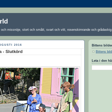
rld
och missnöje, stort och smått, svart och vitt, rosenskimrande och grådaskig 
UGUSTI 2016
Bittens bilde
 - Slutkörd
Bittens bil
Leta i den h