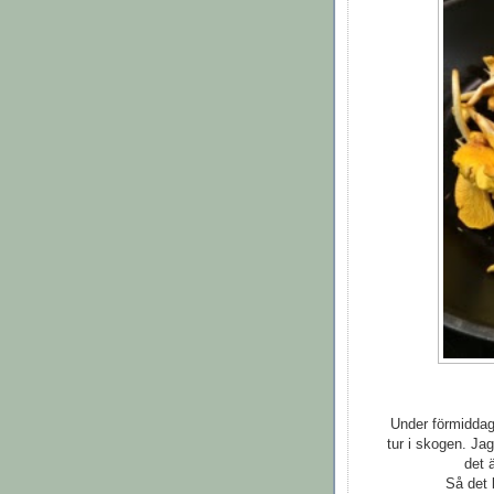
Under förmiddag
tur i skogen. Ja
det 
Så det b