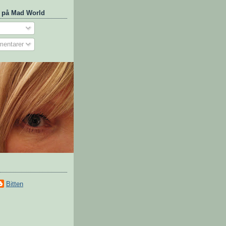
 på Mad World
mentarer
Bitten