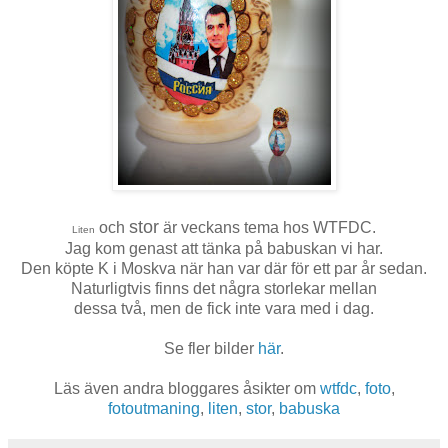
stor
och
är veckans tema hos WTFDC.
Liten
Jag kom genast att tänka på babuskan vi har.
Den köpte K i Moskva när han var där för ett par år sedan.
Naturligtvis finns det några storlekar mellan
dessa två, men de fick inte vara med i dag.
Se fler bilder
här
.
Läs även andra bloggares åsikter om
wtfdc
,
foto
,
fotoutmaning
,
liten
,
stor
,
babuska