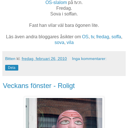
OS-slalom
på tv:n.
Fredag.
Sova i soffan.
Fast han vilar väl bara ögonen lite.
Läs även andra bloggares åsikter om
OS
,
tv
,
fredag
,
soffa
,
sova
,
vila
Bitten
kl.
fredag, februari 26, 2010
Inga kommentarer:
Dela
Veckans fönster - Roligt