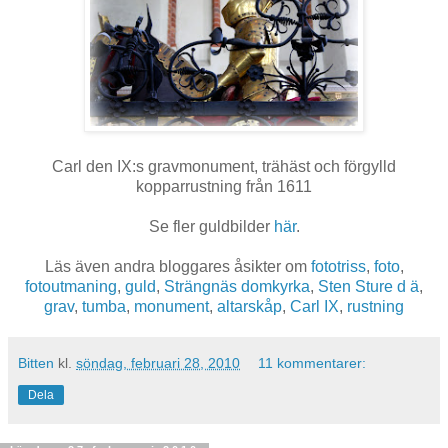
Carl den IX:s gravmonument, trähäst och förgylld
kopparrustning från 1611
Se fler guldbilder
här
.
Läs även andra bloggares åsikter om
fototriss
,
foto
,
fotoutmaning
,
guld
,
Strängnäs domkyrka
,
Sten Sture d ä
,
grav
,
tumba
,
monument
,
altarskåp
,
Carl IX
,
rustning
Bitten
kl.
söndag, februari 28, 2010
11 kommentarer:
Dela