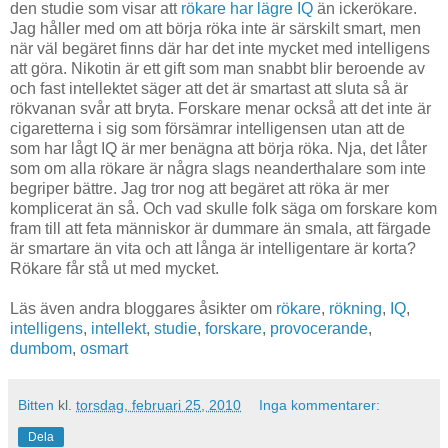
den studie som visar att
rökare har lägre IQ
än ickerökare.
Jag håller med om att börja röka inte är särskilt smart, men
när väl begäret finns där har det inte mycket med intelligens
att göra. Nikotin är ett gift som man snabbt blir beroende av
och fast intellektet säger att det är smartast att sluta så är
rökvanan svår att bryta. Forskare menar också att det inte är
cigaretterna i sig som försämrar intelligensen utan att de
som har lågt IQ är mer benägna att börja röka. Nja, det låter
som om alla rökare är några slags neanderthalare som inte
begriper bättre. Jag tror nog att begäret att röka är mer
komplicerat än så. Och vad skulle folk säga om forskare kom
fram till att feta människor är dummare än smala, att färgade
är smartare än vita och att långa är intelligentare är korta?
Rökare får stå ut med mycket.
Läs även andra bloggares åsikter om
rökare
,
rökning
,
IQ
,
intelligens
,
intellekt
,
studie
,
forskare
,
provocerande
,
dumbom
,
osmart
Bitten
kl.
torsdag, februari 25, 2010
Inga kommentarer:
Dela