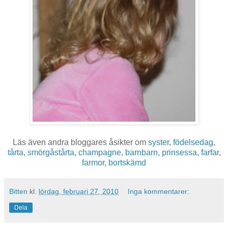
Läs även andra bloggares åsikter om
syster
,
födelsedag
,
tårta
,
smörgåstårta
,
champagne
,
barnbarn
,
prinsessa
,
farfar
,
farmor
,
bortskämd
Bitten
kl.
lördag, februari 27, 2010
Inga kommentarer:
Dela