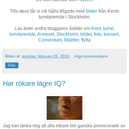
Tills dess får vi väl hålla tillgodo med
bilder
från Kents
turnépremiär i Stockholm.
Läs även andra bloggares åsikter om
Kent
,
turné
,
turnépremiär
,
Annexet
,
Stockholm
,
bilder
,
foto
,
konsert
,
Conventum
,
biljetter
,
flytta
Bitten
kl.
torsdag, februari 25, 2010
Inga kommentarer:
Dela
Har rökare lägre IQ?
Jag kan tänka mig att alla rökare blir ganska provocerade av