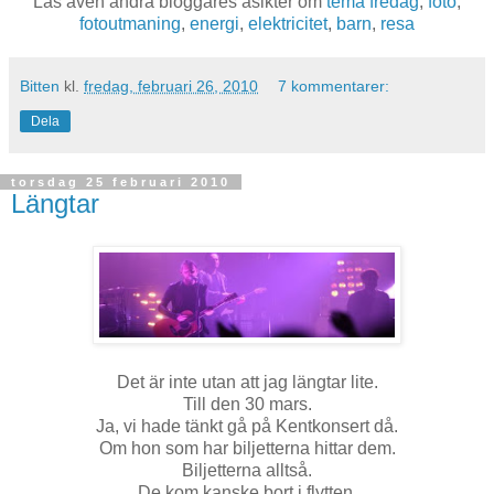
Läs även andra bloggares åsikter om
tema fredag
,
foto
,
fotoutmaning
,
energi
,
elektricitet
,
barn
,
resa
Bitten
kl.
fredag, februari 26, 2010
7 kommentarer:
Dela
torsdag 25 februari 2010
Längtar
Det är inte utan att jag längtar lite.
Till den 30 mars.
Ja, vi hade tänkt gå på Kentkonsert då.
Om hon som har biljetterna hittar dem.
Biljetterna alltså.
De kom kanske bort i flytten.