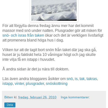
För att förgylla denna fredag ännu mer har det kommit
massor med snö under natten. Plusgrader gör att risken för
snö- och isras från taken
ökar och det är verkligen livsfarligt
att promenera bland höga hus i dag.
Vilken tur att de tagit bort snön från taket där jag ska gå,
huset är ju faktiskt hela 10 våningar högt och jag skulle
inte vilja få en istapp i huvudet.
Å andra sidan är det ju nära till doktorn.
Läs även andra bloggares åsikter om
snö
,
is
,
tak
,
takras
,
istapp
,
vinter
,
plusgrader
,
snöskottning
Bitten
kl.
fredag, februari 26, 2010
Inga kommentarer:
Dela