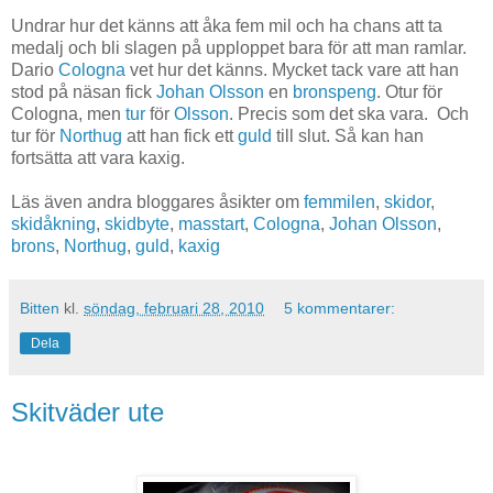
Undrar hur det känns att åka fem mil och ha chans att ta
medalj och bli slagen på upploppet bara för att man ramlar.
Dario
Cologna
vet hur det känns. Mycket tack vare att han
stod på näsan fick
Johan Olsson
en
bronspeng
. Otur för
Cologna, men
tur
för
Olsson
. Precis som det ska vara. Och
tur för
Northug
att han fick ett
guld
till slut. Så kan han
fortsätta att vara kaxig.
Läs även andra bloggares åsikter om
femmilen
,
skidor
,
skidåkning
,
skidbyte
,
masstart
,
Cologna
,
Johan Olsson
,
brons
,
Northug
,
guld
,
kaxig
Bitten
kl.
söndag, februari 28, 2010
5 kommentarer:
Dela
Skitväder ute