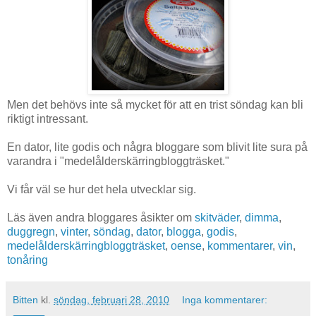
Men det behövs inte så mycket för att en trist söndag kan bli
riktigt intressant.
En dator, lite godis och några bloggare som blivit lite sura på
varandra i "medelålderskärringbloggträsket."
Vi får väl se hur det hela utvecklar sig.
Läs även andra bloggares åsikter om
skitväder
,
dimma
,
duggregn
,
vinter
,
söndag
,
dator
,
blogga
,
godis
,
medelålderskärringbloggträsket
,
oense
,
kommentarer
,
vin
,
tonåring
Bitten
kl.
söndag, februari 28, 2010
Inga kommentarer: