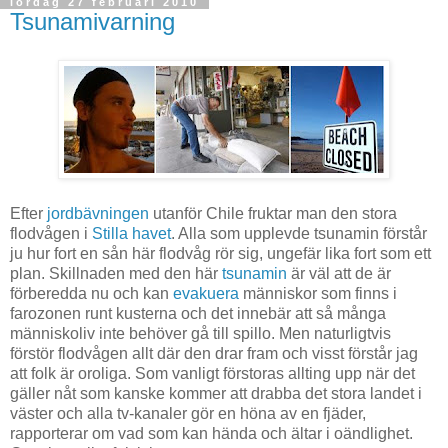
lördag 27 februari 2010
Tsunamivarning
Efter
jordbävningen
utanför Chile fruktar man den stora
flodvågen i
Stilla havet
. Alla som upplevde tsunamin förstår
ju hur fort en sån här flodvåg rör sig, ungefär lika fort som ett
plan. Skillnaden med den här
tsunamin
är väl att de är
förberedda nu och kan
evakuera
människor som finns i
farozonen runt kusterna och det innebär att så många
människoliv inte behöver gå till spillo. Men naturligtvis
förstör flodvågen allt där den drar fram och visst förstår jag
att folk är oroliga. Som vanligt förstoras allting upp när det
gäller nåt som kanske kommer att drabba det stora landet i
väster och alla tv-kanaler gör en höna av en fjäder,
rapporterar om vad som kan hända och ältar i oändlighet.