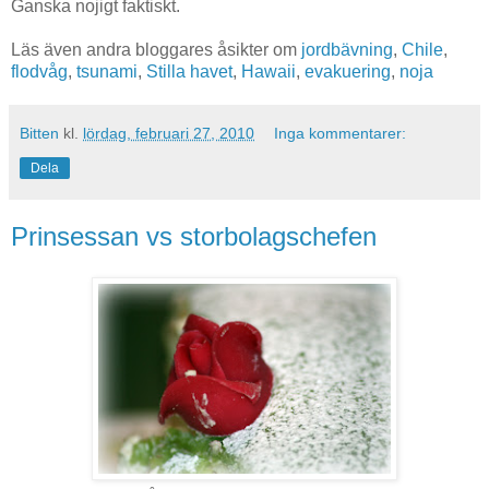
Ganska nojigt faktiskt.
Läs även andra bloggares åsikter om
jordbävning
,
Chile
,
flodvåg
,
tsunami
,
Stilla havet
,
Hawaii
,
evakuering
,
noja
Bitten
kl.
lördag, februari 27, 2010
Inga kommentarer:
Dela
Prinsessan vs storbolagschefen