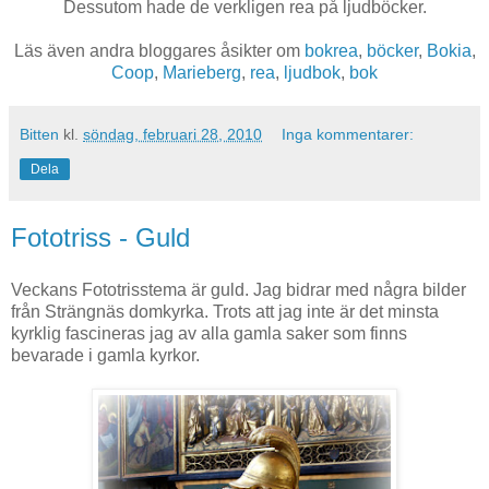
Dessutom hade de verkligen rea på ljudböcker.
Läs även andra bloggares åsikter om
bokrea
,
böcker
,
Bokia
,
Coop
,
Marieberg
,
rea
,
ljudbok
,
bok
Bitten
kl.
söndag, februari 28, 2010
Inga kommentarer:
Dela
Fototriss - Guld
Veckans Fototrisstema är guld. Jag bidrar med några bilder
från Strängnäs domkyrka. Trots att jag inte är det minsta
kyrklig fascineras jag av alla gamla saker som finns
bevarade i gamla kyrkor.