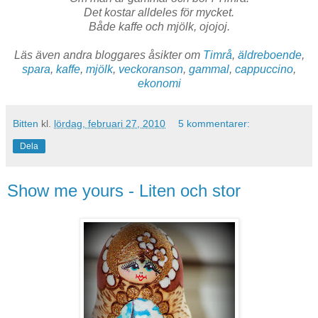
Det kostar alldeles för mycket.
Både kaffe och mjölk, ojojoj.
Läs även andra bloggares åsikter om
Timrå
,
äldreboende
,
spara
,
kaffe
,
mjölk
,
veckoranson
,
gammal
,
cappuccino
,
ekonomi
Bitten
kl.
lördag, februari 27, 2010
5 kommentarer:
Dela
Show me yours - Liten och stor