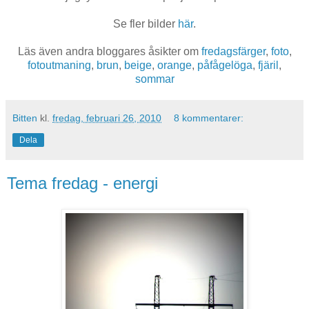
Se fler bilder
här
.
Läs även andra bloggares åsikter om
fredagsfärger
,
foto
,
fotoutmaning
,
brun
,
beige
,
orange
,
påfågelöga
,
fjäril
,
sommar
Bitten
kl.
fredag, februari 26, 2010
8 kommentarer:
Dela
Tema fredag - energi