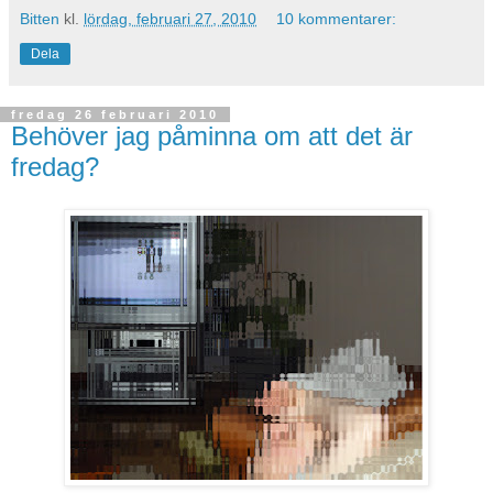
Bitten
kl.
lördag, februari 27, 2010
10 kommentarer:
Dela
fredag 26 februari 2010
Behöver jag påminna om att det är
fredag?