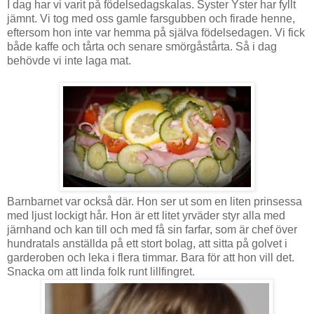
I dag har vi varit på födelsedagskalas. Syster Yster har fyllt
jämnt. Vi tog med oss gamle farsgubben och firade henne,
eftersom hon inte var hemma på själva födelsedagen. Vi fick
både kaffe och tårta och senare smörgåstårta. Så i dag
behövde vi inte laga mat.
Barnbarnet var också där. Hon ser ut som en liten prinsessa
med ljust lockigt hår. Hon är ett litet yrväder styr alla med
järnhand och kan till och med få sin farfar, som är chef över
hundratals anställda på ett stort bolag, att sitta på golvet i
garderoben och leka i flera timmar. Bara för att hon vill det.
Snacka om att linda folk runt lillfingret.