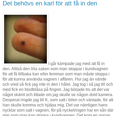
Det behövs en karl för att få in den
I går kämpade jag med att få in
den. Alltså den lilla saken som man stoppar i kundvagnen
för att få tillbaka tian eller femman som man måste stoppa i
för att kunna använda vagnen i affären. Hur jag än vände
och vred så fick jag inte in den i hålet. Jag tog i så jag till och
med fick en blodblåsa på fingret. Jag började tro att det var
något skämt och tittade om jag skulle se någon dold kamera.
Desperat ringde jag till K, som satt i bilen och väntade, för att
han skulle komma och hjälpa mig. Det var nämligen hans
nycklar som satt i vagnen, för på nyckelringen har en sån där
grej som man kan stoppa i kundvagnen. Det kom en annan